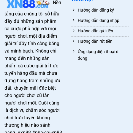
Nền
Hướng dẫn đăng ký
tảng
của chúng tôi sở hữu
Hướng dẫn đăng nhập
đầy đủ những sản phẩm
cá cược phù hợp với mọi
Hướng dẫn gửi tiền
người chơi, một địa điểm
Hướng dẫn rút tiền
giải trí đầy tính công bằng
và minh bạch. Không chỉ
Ứng dụng điện thoại di
mang đến những sản
động
phẩm cá cược giải trí trực
tuyến hàng đầu mà chưa
đựng hàng trăm những ưu
đãi, khuyến mãi đặc biệt
cho người chơi cũ lẫn
người chơi mới. Cuối cùng
là dịch vụ chăm sóc người
chơi trực tuyến không
thương hiệu nào sánh
bằng. #xn88 #nha-cai-xn88