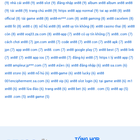
(9)
nhà cái xn88 (9)
xn88 slot (9)
đăng nhập xn88 (9)
album xn88 album xn88 xn88
(9)
tải xn88 (9)
trang chủ xn88 (9)
https xn88 app normal (9)
tai ap xn88 (8)
xn88
official (8)
tải game xn88 (8)
xn88-m***.com (8)
xn88 gaming (8)
xn88 cacelem (8)
xn88 fit (8)
xn88 c (8)
nổ hũ xn88 (8)
xn88 uy tín không (8)
xn88 casino thai (8)
xn88
còn (8)
xn88 voq33.za.com (8)
xn88-app (7)
xn88 có uy tín không (7)
xn88..com (7)
cách chơi xn88 (7)
jpn.com xn88 (7)
code xn88 (7)
xn88 con (7)
xn88 apk (7)
xn88
jpn (7)
app xn88 com (7)
xn88. com (7)
xn88 google play (7)
xn88 best (7)
xn88 link
(7)
xn88' (7)
xn88 app ios (7)
xn88-xn88 (7)
đăng ký xn88 (7)
https t lý xn88 app (7)
xn88 ampleur.jp***.com (7)
xn88 สมัคร (6)
xn88 đăng nhập (6)
xn88 sa.com (6)
xn88 store (6)
xn88 nổ hủ (6)
xn88-game (6)
xn88 lucky (6)
xn88
001encipherment.sa.com (6)
xn88 vip (6)
xn88 slot login (6)
tại game xn88 (6)
m1
xn88 (6)
xn88 lừa đảo (6)
trang xn88 (6)
xn88 bet (6)
xn88 . com (5)
xn88 ap (5)
xn88 .com (5)
xn88 game (5)
TỔNG HỢP