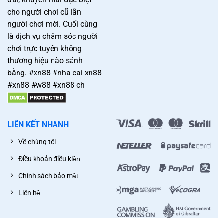
cho người chơi cũ lẫn
người chơi mới. Cuối cùng
là dịch vụ chăm sóc người
chơi trực tuyến không
thương hiệu nào sánh
bằng. #xn88 #nha-cai-xn88
#xn88 #w88 #xn88 ch
LIÊN KẾT NHANH
Về chúng tôị
Điều khoản điều kiệṇ
Chính sách bảo mậṭ
Liên hệ̣