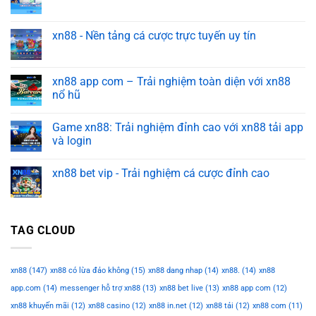
xn88 - Nền tảng cá cược trực tuyến uy tín
xn88 app com – Trải nghiệm toàn diện với xn88
nổ hũ
Game xn88: Trải nghiệm đỉnh cao với xn88 tải app
và login
xn88 bet vip - Trải nghiệm cá cược đỉnh cao
TAG CLOUD
xn88 (147)
xn88 có lừa đảo không (15)
xn88 dang nhap (14)
xn88. (14)
xn88
app.com (14)
messenger hỗ trợ xn88 (13)
xn88 bet live (13)
xn88 app com (12)
xn88 khuyến mãi (12)
xn88 casino (12)
xn88 in.net (12)
xn88 tải (12)
xn88 com (11)