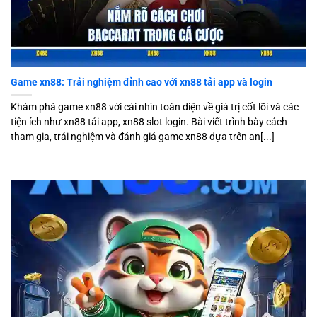
Game xn88: Trải nghiệm đỉnh cao với xn88 tải app và login
Khám phá game xn88 với cái nhìn toàn diện về giá trị cốt lõi và các
tiện ích như xn88 tải app, xn88 slot login. Bài viết trình bày cách
tham gia, trải nghiệm và đánh giá game xn88 dựa trên an[...]