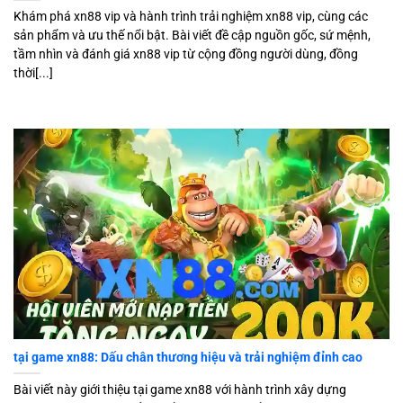
Khám phá xn88 vip và hành trình trải nghiệm xn88 vip, cùng các
sản phẩm và ưu thế nổi bật. Bài viết đề cập nguồn gốc, sứ mệnh,
tầm nhìn và đánh giá xn88 vip từ cộng đồng người dùng, đồng
thời[...]
tại game xn88: Dấu chân thương hiệu và trải nghiệm đỉnh cao
Bài viết này giới thiệu tại game xn88 với hành trình xây dựng