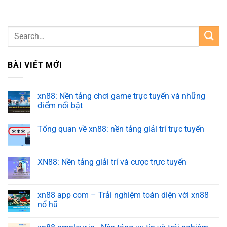
BÀI VIẾT MỚI
xn88: Nền tảng chơi game trực tuyến và những
điểm nổi bật
Tổng quan về xn88: nền tảng giải trí trực tuyến
XN88: Nền tảng giải trí và cược trực tuyến
xn88 app com – Trải nghiệm toàn diện với xn88
nổ hũ