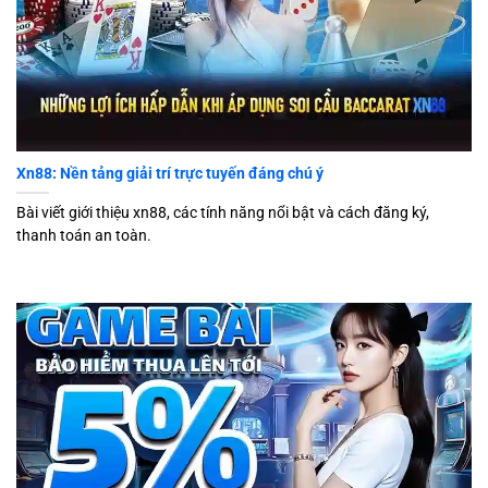
quen thuộc ở lại lâu dài.
Lợi ích và tính năng nổi bật
Một trong những ưu điểm nổi bật của
xn88
là tích hợp
đồng bộ giữa cược thể thao và casino, cho phép người
chơi chuyển đổi giữa các sản phẩm mà không cần rời ứng
dụng. Tốc độ xử lý giao dịch và khả năng theo dõi lịch sử
Xn88: Nền tảng giải trí trực tuyến đáng chú ý
cược được tối ưu để tăng tính minh bạch và thuận tiện khi
Bài viết giới thiệu xn88, các tính năng nổi bật và cách đăng ký,
quản lý danh mục cá cược.
thanh toán an toàn.
Cược trực tiếp (Live Betting)
Tính năng cược trực tiếp cho phép người chơi nắm bắt diễn
biến trận đấu và điều chỉnh cược theo thời gian thực. Hệ
thống cập nhật tỉ lệ nhanh chóng và cung cấp thống kê
trận đấu, giúp người chơi đưa ra quyết định dựa trên dữ
liệu thực tế.
Đa dạng trò chơi và thể thao