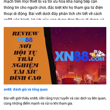
mạch trên mọi thiết bị và tối ưu hóa khả năng tiếp cận
thông tin cho người chơi, đặc biệt khi họ tham gia từ điện
thoại di động. Bài viết dưới đây phân tích chi tiết về cách
xn88 vận hành, lợi ích của ung dung dien thuai di dong, và
những yếu tố giúp bạn chơi an toàn và có trách nhiệm.
xn88: đánh giá và tổng quan
Bài viết giới thiệu xn88, nền tảng trực tuyến và các dịch vụ liên quan,
cùng những điểm mạnh và rủi ro khi tham gia.