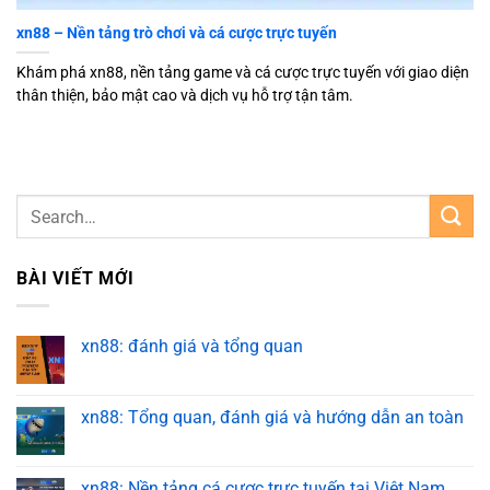
xn88 – Nền tảng trò chơi và cá cược trực tuyến
Khám phá xn88, nền tảng game và cá cược trực tuyến với giao diện
thân thiện, bảo mật cao và dịch vụ hỗ trợ tận tâm.
live_betting
Đối với người chơi, trải nghiệm mượt mà khi chuyển đổi
giữa các trò chơi là yếu tố then chốt để tăng thời gian tham
BÀI VIẾT MỚI
gia và tối ưu lợi ích đã bỏ ra.
Ung dung dien thoai di dong - Cách tải và cài đặt
xn88: đánh giá và tổng quan
Ung dung dien thoai di dong là yếu tố then chốt mang lại
sự linh hoạt mỗi khi di chuyển. xn88 tối ưu hóa mã nguồn
xn88: Tổng quan, đánh giá và hướng dẫn an toàn
để tương thích với cả iOS và Android, đồng thời giữ nguyên
hiệu suất xử lý và bảo mật ở mức cao.
xn88: Nền tảng cá cược trực tuyến tại Việt Nam