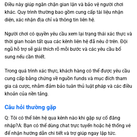
Điều này giúp ngăn chặn gian lận và bảo vệ người chơi
khác. Quy trình thường bao gồm cung cấp tài liệu nhận
diện, xác nhận địa chỉ và thông tin liên hệ.
Người chơi có quyền yêu cầu xem lại trạng thái xác thực và
thời gian hoàn tất qua các kênh liên hệ đã nêu ở trên. Đội
ngũ hỗ trợ sẽ giải thích rõ mỗi bước và các yêu cầu bổ
sung nếu cần thiết.
Trong quá trình xác thực, khách hàng có thể được yêu cầu
cung cấp bằng chứng về nguồn funds và mục đích tham
gia cá cược, nhằm đảm bảo tuân thủ luật pháp và các điều
khoản của nền tảng.
Câu hỏi thường gặp
Q: Tôi có thể liên hệ qua kênh nào khi gặp sự cố đăng
nhập?A: Bạn có thể dùng chat trực tuyến hoặc hệ thống vé
để nhận hướng dẫn chi tiết và trợ giúp ngay lập tức.