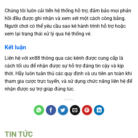
Chúng tôi luôn cải tiến hệ thống hỗ trợ, đảm bảo mọi phản
hồi đều được ghi nhận và xem xét một cách công bằng.
Người chơi có thể yêu cầu sao kê hành trình hỗ trợ hoặc
xem lại trạng thái xử lý qua hệ thống vé.
Kết luận
Liên hệ với xn88 thông qua các kênh được cung cấp là
cách tối ưu để nhận được sự hỗ trợ đáng tin cậy và kịp
thời. Hãy luôn tuân thủ các quy định và ưu tiên an toàn khi
tham gia cược trực tuyến, và sử dụng chức năng liên hệ để
nhận được sự trợ giúp đúng lúc.
TIN TỨC