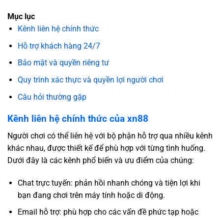
Mục lục
Kênh liên hệ chính thức
Hỗ trợ khách hàng 24/7
Bảo mật và quyền riêng tư
Quy trình xác thực và quyền lợi người chơi
Câu hỏi thường gặp
Kênh liên hệ chính thức của xn88
Người chơi có thể liên hệ với bộ phận hỗ trợ qua nhiều kênh
khác nhau, được thiết kế để phù hợp với từng tình huống.
Dưới đây là các kênh phổ biến và ưu điểm của chúng:
Chat trực tuyến: phản hồi nhanh chóng và tiện lợi khi
bạn đang chơi trên máy tính hoặc di động.
Email hỗ trợ: phù hợp cho các vấn đề phức tạp hoặc