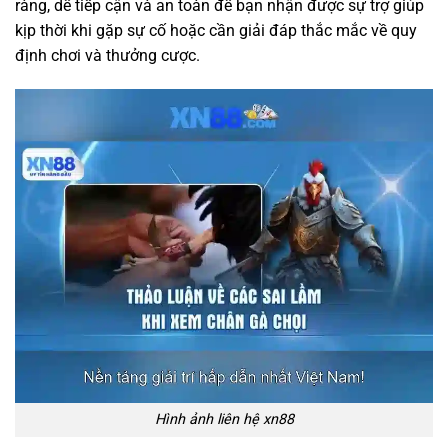
ràng, dễ tiếp cận và an toàn để bạn nhận được sự trợ giúp
kịp thời khi gặp sự cố hoặc cần giải đáp thắc mắc về quy
định chơi và thưởng cược.
Hình ảnh liên hệ xn88