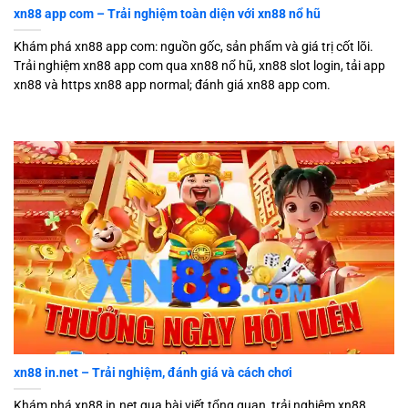
xn88 app com – Trải nghiệm toàn diện với xn88 nổ hũ
Khám phá xn88 app com: nguồn gốc, sản phẩm và giá trị cốt lõi.
Trải nghiệm xn88 app com qua xn88 nổ hũ, xn88 slot login, tải app
xn88 và https xn88 app normal; đánh giá xn88 app com.
xn88 in.net – Trải nghiệm, đánh giá và cách chơi
Khám phá xn88 in.net qua bài viết tổng quan, trải nghiệm xn88