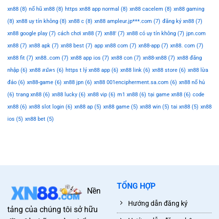
xn88 (8)
nổ hũ xn88 (8)
https xn88 app normal (8)
xn88 cacelem (8)
xn88 gaming
(8)
xn88 uy tín không (8)
xn88 c (8)
xn88 ampleur.jp***.com (7)
đăng ký xn88 (7)
xn88 google play (7)
cách chơi xn88 (7)
xn88' (7)
xn88 có uy tín không (7)
jpn.com
xn88 (7)
xn88 apk (7)
xn88 best (7)
app xn88 com (7)
xn88-app (7)
xn88. com (7)
xn88 fit (7)
xn88..com (7)
xn88 app ios (7)
xn88 con (7)
xn88-xn88 (7)
xn88 đăng
nhập (6)
xn88 สมัคร (6)
https t lý xn88 app (6)
xn88 link (6)
xn88 store (6)
xn88 lừa
đảo (6)
xn88-game (6)
xn88 jpn (6)
xn88 001encipherment.sa.com (6)
xn88 nổ hủ
(6)
trang xn88 (6)
xn88 lucky (6)
xn88 vip (6)
m1 xn88 (6)
tại game xn88 (6)
code
xn88 (6)
xn88 slot login (6)
xn88 ap (5)
xn88 game (5)
xn88 win (5)
tai xn88 (5)
xn88
ios (5)
xn88 bet (5)
TỔNG HỢP
Nền
Hướng dẫn đăng ký
tảng
của chúng tôi sở hữu