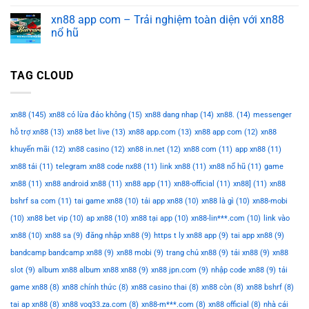
xn88 app com – Trải nghiệm toàn diện với xn88
nổ hũ
TAG CLOUD
xn88 (145)
xn88 có lừa đảo không (15)
xn88 dang nhap (14)
xn88. (14)
messenger
hỗ trợ xn88 (13)
xn88 bet live (13)
xn88 app.com (13)
xn88 app com (12)
xn88
khuyến mãi (12)
xn88 casino (12)
xn88 in.net (12)
xn88 com (11)
app xn88 (11)
xn88 tải (11)
telegram xn88 code nx88 (11)
link xn88 (11)
xn88 nổ hũ (11)
game
xn88 (11)
xn88 android xn88 (11)
xn88 app (11)
xn88-official (11)
xn88] (11)
xn88
bshrf sa com (11)
tai game xn88 (10)
tải app xn88 (10)
xn88 là gì (10)
xn88-mobi
(10)
xn88 bet vip (10)
ap xn88 (10)
xn88 tại app (10)
xn88-lin***.com (10)
link vào
xn88 (10)
xn88 sa (9)
đăng nhập xn88 (9)
https t ly xn88 app (9)
tai app xn88 (9)
bandcamp bandcamp xn88 (9)
xn88 mobi (9)
trang chủ xn88 (9)
tải xn88 (9)
xn88
slot (9)
album xn88 album xn88 xn88 (9)
xn88 jpn.com (9)
nhập code xn88 (9)
tải
game xn88 (8)
xn88 chính thức (8)
xn88 casino thai (8)
xn88 còn (8)
xn88 bshrf (8)
tai ap xn88 (8)
xn88 voq33.za.com (8)
xn88-m***.com (8)
xn88 official (8)
nhà cái