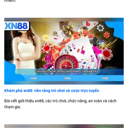
nhiệm.
Khám phá xn88: nền tảng trò chơi và cược trực tuyến
Bài viết giới thiệu xn88, các trò chơi, chức năng, an toàn và cách
tham gia.