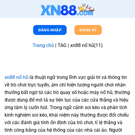
Chuyển
đến
nội
dung
ĐĂNG NHẬP
ĐĂNG KÝ
Trang chủ
|
TAG
|
xn88 nổ hũ(11)
xn88 nổ hũ
là thuật ngữ trong lĩnh vực giải trí và thông tin
về trò chơi trực tuyến, ám chỉ hiện tượng người chơi nhận
thưởng bất ngờ từ các trò quay số hoặc máy nổ hũ, thường
được dùng để mô tả sự liên tục của các cửa thắng và hiệu
ứng tâm lý cuốn hút. Trong ngữ cảnh soi kèo và phân tích
kinh nghiệm soi kèo, khái niệm này thường được đối chiếu
với các đánh giá tính ổn định của trò chơi, tỉ lệ thắng và
tính công bằng của hệ thống của các nhà cái ảo. Người