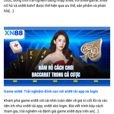
cược, đồng thời trải nghiệm đăng nhập xn88, với xn88-game, xn88
nổ hũ và xn88 bshrf được thể hiện qua ưu thế, sản phẩm và phản
hồi[...]
Game xn88: Trải nghiệm đỉnh cao với xn88 tải app và login
Khám phá game xn88 với cái nhìn toàn diện về giá trị cốt lõi và các
tiện ích như xn88 tải app, xn88 slot login. Bài viết trình bày cách
tham gia, trải nghiệm và đánh giá game xn88 dựa trên an[...]