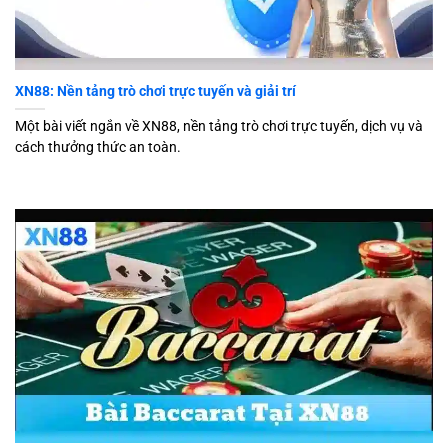
XN88: Nền tảng trò chơi trực tuyến và giải trí
Một bài viết ngắn về XN88, nền tảng trò chơi trực tuyến, dịch vụ và
cách thưởng thức an toàn.