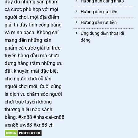
Hướng dẫn đăng nhập
đầy đủ những sản phẩm
cá cược phù hợp với mọi
Hướng dẫn gửi tiền
người chơi, một địa điểm
Hướng dẫn rút tiền
giải trí đầy tính công bằng
và minh bạch. Không chỉ
Ứng dụng điện thoại di
mang đến những sản
động
phẩm cá cược giải trí trực
tuyến hàng đầu mà chưa
đựng hàng trăm những ưu
đãi, khuyến mãi đặc biệt
cho người chơi cũ lẫn
người chơi mới. Cuối cùng
là dịch vụ chăm sóc người
chơi trực tuyến không
thương hiệu nào sánh
bằng. #xn88 #nha-cai-xn88
#xn88 #w88 #xn88 ch