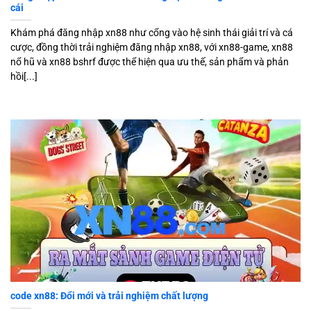
cái
Khám phá đăng nhập xn88 như cổng vào hệ sinh thái giải trí và cá
cược, đồng thời trải nghiệm đăng nhập xn88, với xn88-game, xn88
nổ hũ và xn88 bshrf được thể hiện qua ưu thế, sản phẩm và phản
hồi[...]
code xn88: Đổi mới và trải nghiệm chất lượng