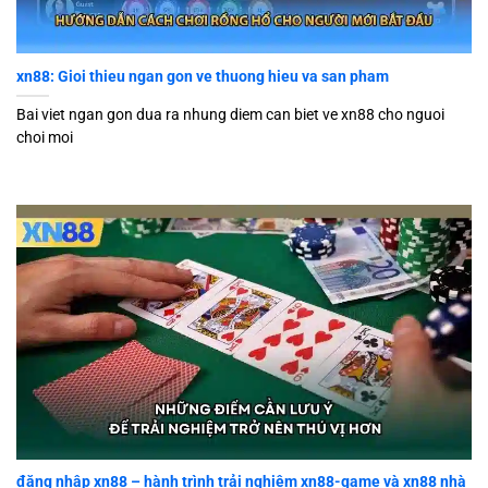
xn88: Gioi thieu ngan gon ve thuong hieu va san pham
Bai viet ngan gon dua ra nhung diem can biet ve xn88 cho nguoi
choi moi
đăng nhập xn88 – hành trình trải nghiệm xn88-game và xn88 nhà