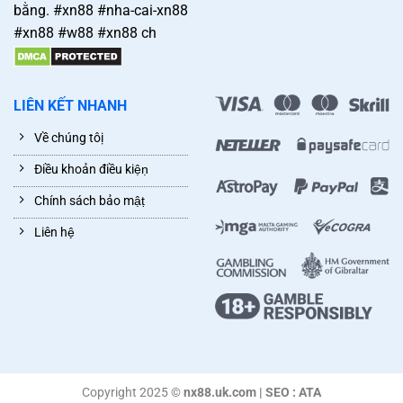
bằng. #xn88 #nha-cai-xn88
#xn88 #w88 #xn88 ch
LIÊN KẾT NHANH
Về chúng tôị
Điều khoản điều kiệṇ
Chính sách bảo mậṭ
Liên hệ̣
Copyright 2025 ©
nx88.uk.com | SEO : ATA