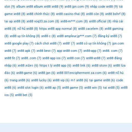
slot (9)
album xn88 album xn88 xn88 (9)
xn88 jpn.com (9)
nhập code xn88 (9)
tải
game xn88 (8)
xn88 chính thức (8)
xn88 casino thai (8)
xn88 còn (8)
xn88 bshrf (8)
tai ap xn88 (8)
xn88 voq33.za.com (8)
xn88-m***.com (8)
xn88 official (8)
nhà cái
xn88 (8)
nổ hũ xn88 (8)
https xn88 app normal (8)
xn88 cacelem (8)
xn88 gaming
(8)
xn88 uy tín không (8)
xn88 c (8)
xn88 ampleur.jp***.com (7)
đăng ký xn88 (7)
xn88 google play (7)
cách chơi xn88 (7)
xn88' (7)
xn88 có uy tín không (7)
jpn.com
xn88 (7)
xn88 apk (7)
xn88 best (7)
app xn88 com (7)
xn88-app (7)
xn88. com (7)
xn88 fit (7)
xn88..com (7)
xn88 app ios (7)
xn88 con (7)
xn88-xn88 (7)
xn88 đăng
nhập (6)
xn88 สมัคร (6)
https t lý xn88 app (6)
xn88 link (6)
xn88 store (6)
xn88 lừa
đảo (6)
xn88-game (6)
xn88 jpn (6)
xn88 001encipherment.sa.com (6)
xn88 nổ hủ
(6)
trang xn88 (6)
xn88 lucky (6)
xn88 vip (6)
m1 xn88 (6)
tại game xn88 (6)
code
xn88 (6)
xn88 slot login (6)
xn88 ap (5)
xn88 game (5)
xn88 win (5)
tai xn88 (5)
xn88
ios (5)
xn88 bet (5)