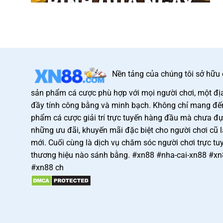
Nền tảng
của chúng tôi sở hữu
sản phẩm cá cược phù hợp với mọi người chơi, một địa 
đầy tính công bằng và minh bạch. Không chỉ mang đ
phẩm cá cược giải trí trực tuyến hàng đầu mà chưa đ
những ưu đãi, khuyến mãi đặc biệt cho người chơi cũ 
mới. Cuối cùng là dịch vụ chăm sóc người chơi trực t
thương hiệu nào sánh bằng. #xn88 #nha-cai-xn88 #x
#xn88 ch