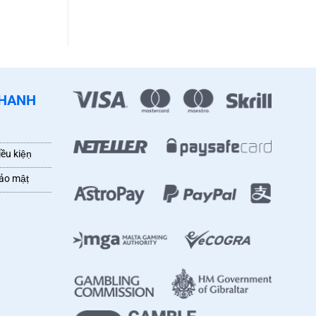
NHANH
̀u kiệṇ
̉o mậṭ