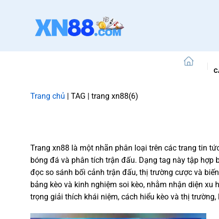
Chuyển
đến
nội
dung
C
Trang chủ
|
TAG
|
trang xn88(6)
Trang xn88 là một nhãn phân loại trên các trang tin tứ
bóng đá và phân tích trận đấu. Dạng tag này tập hợp bà
đọc so sánh bối cảnh trận đấu, thị trường cược và bi
bảng kèo và kinh nghiệm soi kèo, nhằm nhận diện xu h
trọng giải thích khái niệm, cách hiểu kèo và thị trườn