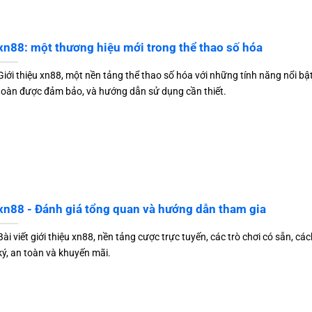
xn88: một thương hiệu mới trong thể thao số hóa
Giới thiệu xn88, một nền tảng thể thao số hóa với những tính năng nổi bật
toàn được đảm bảo, và hướng dẫn sử dụng cần thiết.
xn88 - Đánh giá tổng quan và hướng dẫn tham gia
Bài viết giới thiệu xn88, nền tảng cược trực tuyến, các trò chơi có sẵn, cá
ký, an toàn và khuyến mãi.