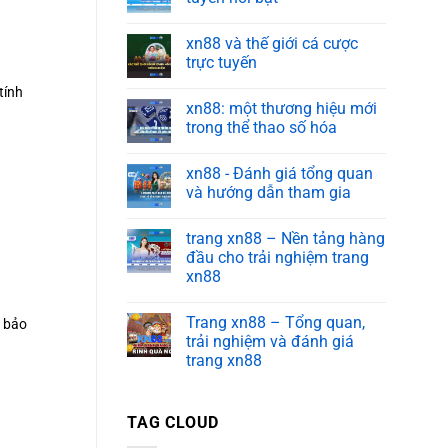
xn88 và thế giới cá cược
trực tuyến
tính
xn88: một thương hiệu mới
trong thể thao số hóa
xn88 - Đánh giá tổng quan
và hướng dẫn tham gia
trang xn88 – Nền tảng hàng
đầu cho trải nghiệm trang
xn88
Trang xn88 – Tổng quan,
, bảo
trải nghiệm và đánh giá
trang xn88
TAG CLOUD