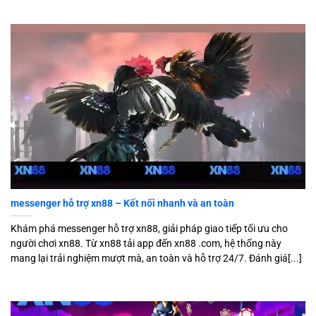
messenger hỗ trợ xn88 – Kết nối nhanh và an toàn
Khám phá messenger hỗ trợ xn88, giải pháp giao tiếp tối ưu cho
người chơi xn88. Từ xn88 tải app đến xn88 .com, hệ thống này
mang lại trải nghiệm mượt mà, an toàn và hỗ trợ 24/7. Đánh giá[...]