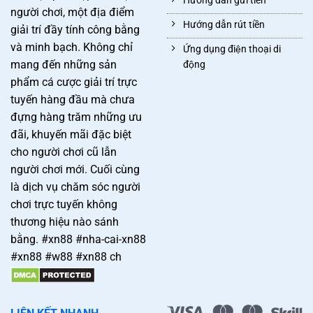
Hướng dẫn gửi tiền
người chơi, một địa điểm
Hướng dẫn rút tiền
giải trí đầy tính công bằng
và minh bạch. Không chỉ
Ứng dụng điện thoại di
mang đến những sản
động
phẩm cá cược giải trí trực
tuyến hàng đầu mà chưa
đựng hàng trăm những ưu
đãi, khuyến mãi đặc biệt
cho người chơi cũ lẫn
người chơi mới. Cuối cùng
là dịch vụ chăm sóc người
chơi trực tuyến không
thương hiệu nào sánh
bằng. #xn88 #nha-cai-xn88
#xn88 #w88 #xn88 ch