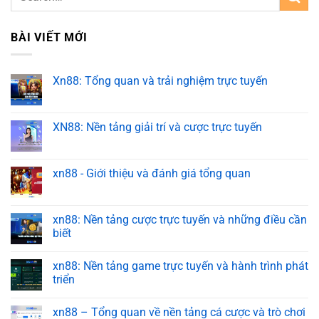
BÀI VIẾT MỚI
Xn88: Tổng quan và trải nghiệm trực tuyến
XN88: Nền tảng giải trí và cược trực tuyến
xn88 - Giới thiệu và đánh giá tổng quan
xn88: Nền tảng cược trực tuyến và những điều cần
biết
xn88: Nền tảng game trực tuyến và hành trình phát
triển
xn88 – Tổng quan về nền tảng cá cược và trò chơi