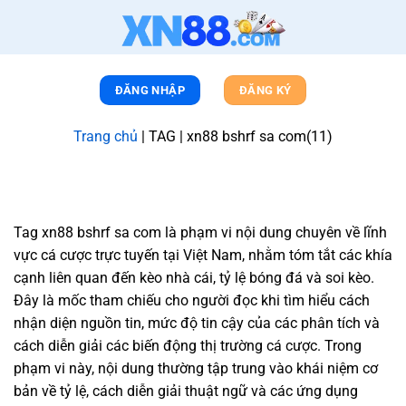
Chuyển
đến
nội
dung
ĐĂNG NHẬP
ĐĂNG KÝ
Trang chủ
|
TAG
|
xn88 bshrf sa com(11)
Tag xn88 bshrf sa com là phạm vi nội dung chuyên về lĩnh
vực cá cược trực tuyến tại Việt Nam, nhằm tóm tắt các khía
cạnh liên quan đến kèo nhà cái, tỷ lệ bóng đá và soi kèo.
Đây là mốc tham chiếu cho người đọc khi tìm hiểu cách
nhận diện nguồn tin, mức độ tin cậy của các phân tích và
cách diễn giải các biến động thị trường cá cược. Trong
phạm vi này, nội dung thường tập trung vào khái niệm cơ
bản về tỷ lệ, cách diễn giải thuật ngữ và các ứng dụng