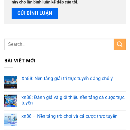
này cho lần bình luận kế tiếp của tôi.
BÀI VIẾT MỚI
Xn88: Nền tảng giải trí trực tuyến đáng chú ý
xn88: Đánh giá và giới thiệu nền tảng cá cược trực
tuyến
xn88 – Nền tảng trò chơi và cá cược trực tuyến