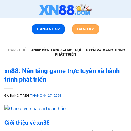
Chuyển
đến
nội
dung
ĐĂNG NHẬP
ĐĂNG KÝ
TRANG CHỦ
|
XN88: NỀN TẢNG GAME TRỰC TUYẾN VÀ HÀNH TRÌNH
PHÁT TRIỂN
xn88: Nền tảng game trực tuyến và hành
trình phát triển
ĐÃ ĐĂNG TRÊN
THÁNG 04 27, 2026
Giới thiệu về xn88