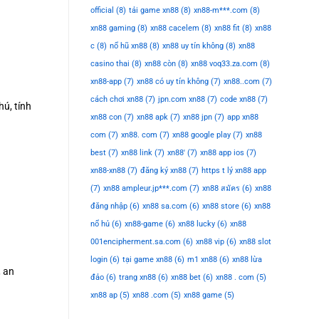
official (8)
tải game xn88 (8)
xn88-m***.com (8)
xn88 gaming (8)
xn88 cacelem (8)
xn88 fit (8)
xn88
c (8)
nổ hũ xn88 (8)
xn88 uy tín không (8)
xn88
casino thai (8)
xn88 còn (8)
xn88 voq33.za.com (8)
xn88-app (7)
xn88 có uy tín không (7)
xn88..com (7)
cách chơi xn88 (7)
jpn.com xn88 (7)
code xn88 (7)
ú, tính
xn88 con (7)
xn88 apk (7)
xn88 jpn (7)
app xn88
com (7)
xn88. com (7)
xn88 google play (7)
xn88
best (7)
xn88 link (7)
xn88' (7)
xn88 app ios (7)
xn88-xn88 (7)
đăng ký xn88 (7)
https t lý xn88 app
(7)
xn88 ampleur.jp***.com (7)
xn88 สมัคร (6)
xn88
đăng nhập (6)
xn88 sa.com (6)
xn88 store (6)
xn88
nổ hủ (6)
xn88-game (6)
xn88 lucky (6)
xn88
001encipherment.sa.com (6)
xn88 vip (6)
xn88 slot
login (6)
tại game xn88 (6)
m1 xn88 (6)
xn88 lừa
, an
đảo (6)
trang xn88 (6)
xn88 bet (6)
xn88 . com (5)
xn88 ap (5)
xn88 .com (5)
xn88 game (5)