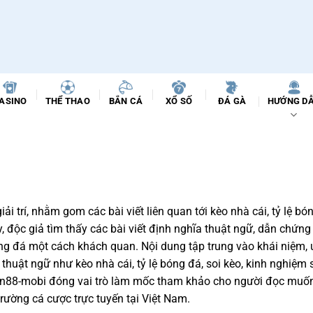
ASINO
THỂ THAO
BẮN CÁ
XỔ SỐ
ĐÁ GÀ
HƯỚNG DÂ
iải trí, nhằm gom các bài viết liên quan tới kèo nhà cái, tỷ lệ bó
, độc giả tìm thấy các bài viết định nghĩa thuật ngữ, dẫn chứng
bóng đá một cách khách quan. Nội dung tập trung vào khái niệm,
huật ngữ như kèo nhà cái, tỷ lệ bóng đá, soi kèo, kinh nghiệm s
xn88-mobi đóng vai trò làm mốc tham khảo cho người đọc muố
trường cá cược trực tuyến tại Việt Nam.