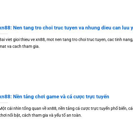
xn88: Nen tang tro choi truc tuyen va nhung dieu can luu 
Bai viet gioi thieu ve xn88, mot nen tang tro choi truc tuyen, cac tinh nang
mat va cach tham gia.
xn88: Nền tảng chơi game và cá cược trực tuyến
Một cái nhìn tổng quan về xn88, nền tảng cá cược trực tuyến phổ biến, cá
chơi nổi bật, cách tham gia và yếu tố an toàn.