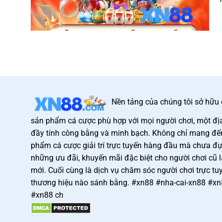
Nền tảng
của chúng tôi sở hữu
sản phẩm cá cược phù hợp với mọi người chơi, một địa 
đầy tính công bằng và minh bạch. Không chỉ mang đ
phẩm cá cược giải trí trực tuyến hàng đầu mà chưa đ
những ưu đãi, khuyến mãi đặc biệt cho người chơi cũ 
mới. Cuối cùng là dịch vụ chăm sóc người chơi trực t
thương hiệu nào sánh bằng. #xn88 #nha-cai-xn88 #x
#xn88 ch