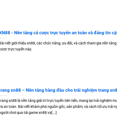
XN88 - Nền tảng cá cược trực tuyến an toàn và đáng tin cậ
Bài viết giới thiệu xn88, các chức năng, ưu đãi, và cách tham gia nền tảng
cược trực tuyến này.
trang xn88 – Nền tảng hàng đầu cho trải nghiệm trang xn
trang xn88 là nền tảng giải trí trực tuyến tiên tiến, mang lại trải nghiệm 
và an toàn. Bài viết khám phá nguồn gốc, sản phẩm, và cách tối ưu trải 
người chơi qua tải game xn88 và[...]