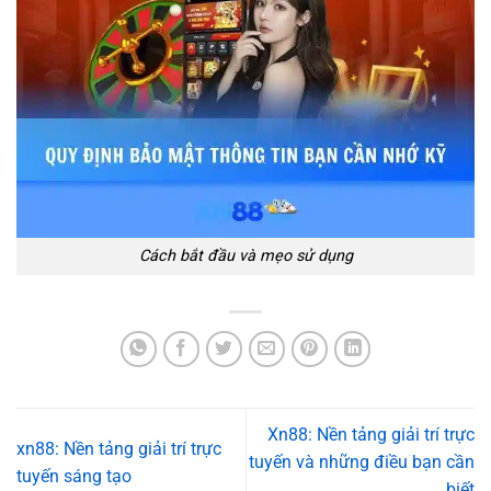
Cách bắt đầu và mẹo sử dụng
Xn88: Nền tảng giải trí trực
xn88: Nền tảng giải trí trực
tuyến và những điều bạn cần
tuyến sáng tạo
biết