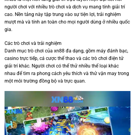
người chơi với nhiều trò chơi và dịch vụ mang tính giải trí
cao. Nền tảng này tập trung vào sự tiện lợi, trải nghiệm
mượt mà và tính an toàn cho mọi người dùng ở nhiều quốc
gia.
Các trò chơi và trải nghiệm
Danh mục trò chơi của xn88 đa dạng, gồm máy đánh bạc,
casino trực tiếp, cá cược thể thao và các trò chơi điện tử
giải trí khác. Người chơi có thể thử nhiều thể loại khác
nhau để tìm ra phong cách yêu thích và thử vận may trong
một môi trường đồng bộ và trực quan.