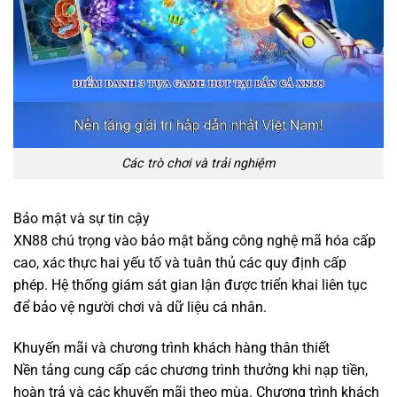
Các trò chơi và trải nghiệm
Bảo mật và sự tin cậy
XN88 chú trọng vào bảo mật bằng công nghệ mã hóa cấp
cao, xác thực hai yếu tố và tuân thủ các quy định cấp
phép. Hệ thống giám sát gian lận được triển khai liên tục
để bảo vệ người chơi và dữ liệu cá nhân.
Khuyến mãi và chương trình khách hàng thân thiết
Nền tảng cung cấp các chương trình thưởng khi nạp tiền,
hoàn trả và các khuyến mãi theo mùa. Chương trình khách