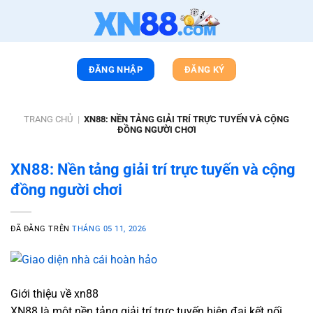
Chuyển
đến
nội
dung
ĐĂNG NHẬP
ĐĂNG KÝ
TRANG CHỦ
|
XN88: NỀN TẢNG GIẢI TRÍ TRỰC TUYẾN VÀ CỘNG
ĐỒNG NGƯỜI CHƠI
XN88: Nền tảng giải trí trực tuyến và cộng
đồng người chơi
ĐÃ ĐĂNG TRÊN
THÁNG 05 11, 2026
Giới thiệu về xn88
XN88 là một nền tảng giải trí trực tuyến hiện đại kết nối