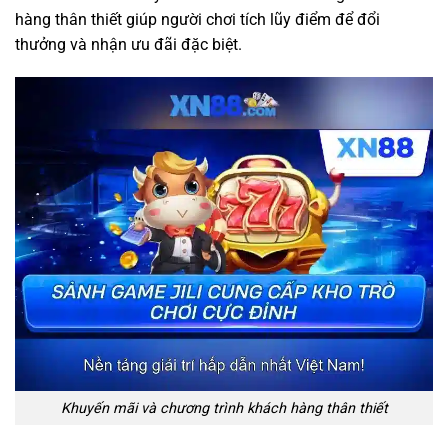
hàng thân thiết giúp người chơi tích lũy điểm để đổi
thưởng và nhận ưu đãi đặc biệt.
Khuyến mãi và chương trình khách hàng thân thiết