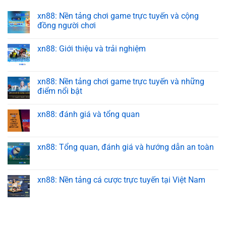
xn88: Nền tảng chơi game trực tuyến và cộng
đồng người chơi
xn88: Giới thiệu và trải nghiệm
xn88: Nền tảng chơi game trực tuyến và những
điểm nổi bật
xn88: đánh giá và tổng quan
xn88: Tổng quan, đánh giá và hướng dẫn an toàn
xn88: Nền tảng cá cược trực tuyến tại Việt Nam