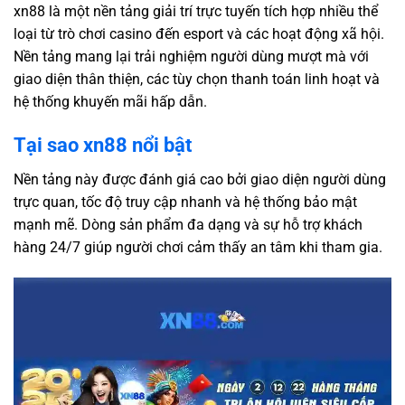
xn88 là một nền tảng giải trí trực tuyến tích hợp nhiều thể
loại từ trò chơi casino đến esport và các hoạt động xã hội.
Nền tảng mang lại trải nghiệm người dùng mượt mà với
giao diện thân thiện, các tùy chọn thanh toán linh hoạt và
hệ thống khuyến mãi hấp dẫn.
Tại sao xn88 nổi bật
Nền tảng này được đánh giá cao bởi giao diện người dùng
trực quan, tốc độ truy cập nhanh và hệ thống bảo mật
mạnh mẽ. Dòng sản phẩm đa dạng và sự hỗ trợ khách
hàng 24/7 giúp người chơi cảm thấy an tâm khi tham gia.