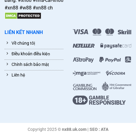
bằng. #xn88 #nha-cai-xn88
#xn88 #w88 #xn88 ch
LIÊN KẾT NHANH
Về chúng tôị
Điều khoản điều kiệṇ
Chính sách bảo mậṭ
Liên hệ̣
Copyright 2025 ©
nx88.uk.com | SEO : ATA