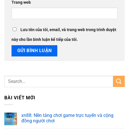
Trang web
Lưu tên của tôi, email, và trang web trong trình duyệt
này cho lần bình luận kế tiếp của tôi.
BÀI VIẾT MỚI
xn88: Nền tảng chơi game trực tuyến và cộng
đồng người chơi