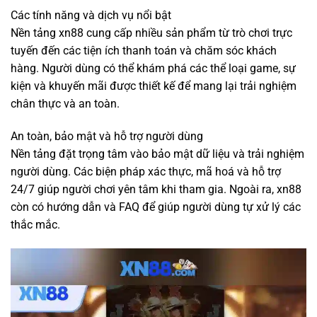
Các tính năng và dịch vụ nổi bật
Nền tảng xn88 cung cấp nhiều sản phẩm từ trò chơi trực
tuyến đến các tiện ích thanh toán và chăm sóc khách
hàng. Người dùng có thể khám phá các thể loại game, sự
kiện và khuyến mãi được thiết kế để mang lại trải nghiệm
chân thực và an toàn.
An toàn, bảo mật và hỗ trợ người dùng
Nền tảng đặt trọng tâm vào bảo mật dữ liệu và trải nghiệm
người dùng. Các biện pháp xác thực, mã hoá và hỗ trợ
24/7 giúp người chơi yên tâm khi tham gia. Ngoài ra, xn88
còn có hướng dẫn và FAQ để giúp người dùng tự xử lý các
thắc mắc.