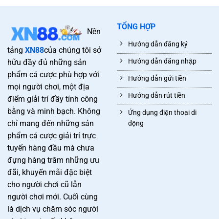
TỔNG HỢP
Nền
Hướng dẫn đăng ký
tảng
XN88
của chúng tôi sở
Hướng dẫn đăng nhập
hữu đầy đủ những sản
phẩm cá cược phù hợp với
Hướng dẫn gửi tiền
mọi người chơi, một địa
Hướng dẫn rút tiền
điểm giải trí đầy tính công
bằng và minh bạch. Không
Ứng dụng điện thoại di
chỉ mang đến những sản
động
phẩm cá cược giải trí trực
tuyến hàng đầu mà chưa
đựng hàng trăm những ưu
đãi, khuyến mãi đặc biệt
cho người chơi cũ lẫn
người chơi mới. Cuối cùng
là dịch vụ chăm sóc người