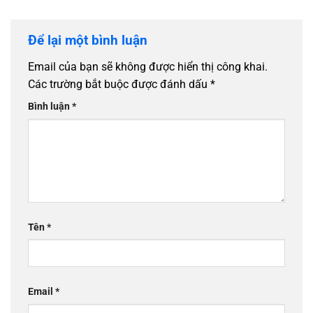
Để lại một bình luận
Email của bạn sẽ không được hiển thị công khai.
Các trường bắt buộc được đánh dấu
*
Bình luận
*
Tên
*
Email
*