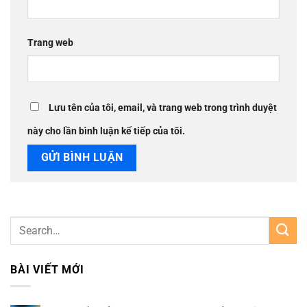
Trang web
Lưu tên của tôi, email, và trang web trong trình duyệt
này cho lần bình luận kế tiếp của tôi.
BÀI VIẾT MỚI