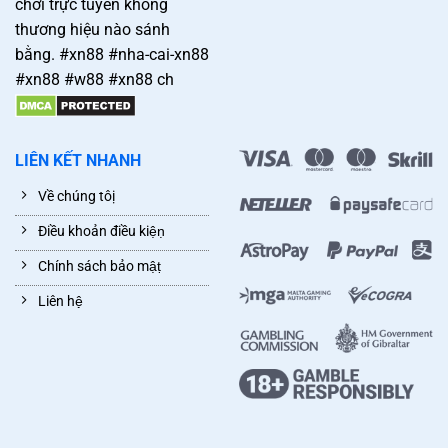
chơi trực tuyến không
thương hiệu nào sánh
bằng. #xn88 #nha-cai-xn88
#xn88 #w88 #xn88 ch
LIÊN KẾT NHANH
Về chúng tôị
Điều khoản điều kiệṇ
Chính sách bảo mậṭ
Liên hệ̣