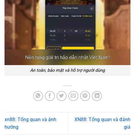
An toàn, bảo mật và hỗ trợ người dùng
xn88: Tổng quan và ảnh
XN88: Tổng quan và đánh
hưởng
giá