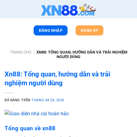
Chuyển
đến
nội
dung
ĐĂNG NHẬP
ĐĂNG KÝ
TRANG CHỦ
|
XN88: TỔNG QUAN, HƯỚNG DẪN VÀ TRẢI NGHIỆM
NGƯỜI DÙNG
Xn88: Tổng quan, hướng dẫn và trải
nghiệm người dùng
ĐÃ ĐĂNG TRÊN
THÁNG 04 28, 2026
Tổng quan về xn88