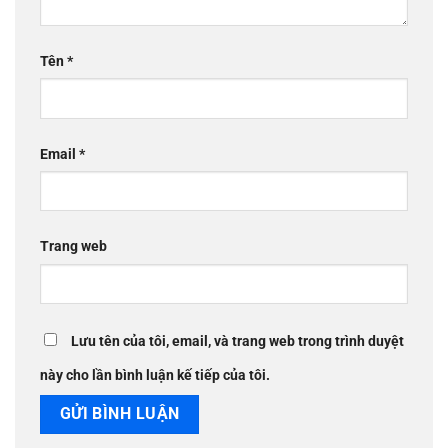
Tên
*
Email
*
Trang web
Lưu tên của tôi, email, và trang web trong trình duyệt
này cho lần bình luận kế tiếp của tôi.