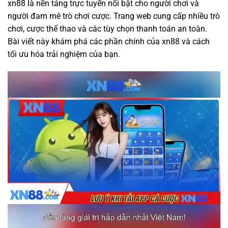
xn88 là nền tảng trực tuyến nổi bật cho người chơi và
người đam mê trò chơi cược. Trang web cung cấp nhiều trò
chơi, cược thể thao và các tùy chọn thanh toán an toàn.
Bài viết này khám phá các phần chính của xn88 và cách
tối ưu hóa trải nghiệm của bạn.