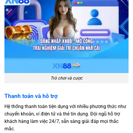
Trò chơi và cược
Thanh toán và hỗ trợ
Hệ thống thanh toán tiện dụng với nhiều phương thức như
chuyển khoản, ví điện tử và thẻ tín dụng. Đội ngũ hỗ trợ
khách hàng làm việc 24/7, sẵn sàng giải đáp mọi thắc
mắc.