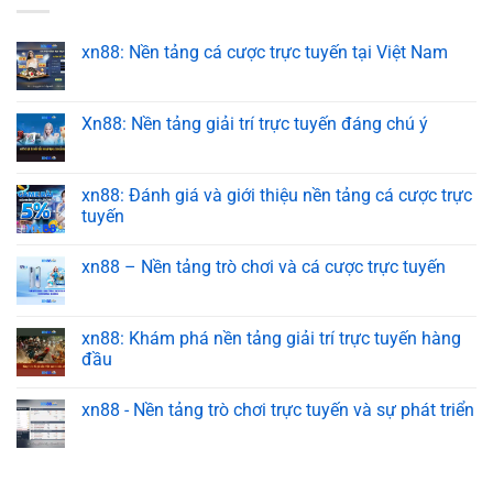
xn88: Nền tảng cá cược trực tuyến tại Việt Nam
Xn88: Nền tảng giải trí trực tuyến đáng chú ý
xn88: Đánh giá và giới thiệu nền tảng cá cược trực
tuyến
xn88 – Nền tảng trò chơi và cá cược trực tuyến
xn88: Khám phá nền tảng giải trí trực tuyến hàng
đầu
xn88 - Nền tảng trò chơi trực tuyến và sự phát triển