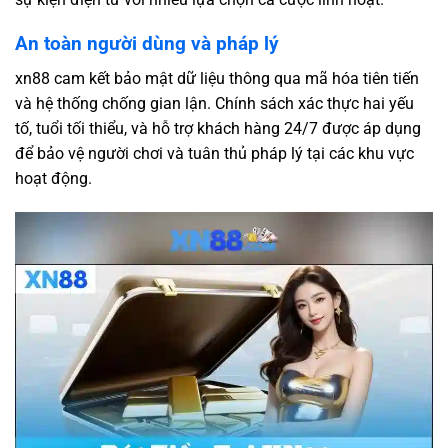
An toàn người dùng và pháp lý
xn88 cam kết bảo mật dữ liệu thông qua mã hóa tiên tiến
và hệ thống chống gian lận. Chính sách xác thực hai yếu
tố, tuổi tối thiểu, và hỗ trợ khách hàng 24/7 được áp dụng
để bảo vệ người chơi và tuân thủ pháp lý tại các khu vực
hoạt động.