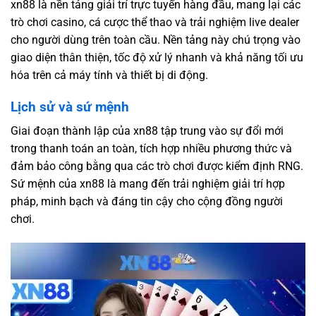
xn88 là nền tảng giải trí trực tuyến hàng đầu, mang lại các
trò chơi casino, cá cược thể thao và trải nghiệm live dealer
cho người dùng trên toàn cầu. Nền tảng này chú trọng vào
giao diện thân thiện, tốc độ xử lý nhanh và khả năng tối ưu
hóa trên cả máy tính và thiết bị di động.
Lịch sử và sứ mệnh
Giai đoạn thành lập của xn88 tập trung vào sự đổi mới
trong thanh toán an toàn, tích hợp nhiều phương thức và
đảm bảo công bằng qua các trò chơi được kiểm định RNG.
Sứ mệnh của xn88 là mang đến trải nghiệm giải trí hợp
pháp, minh bạch và đáng tin cậy cho cộng đồng người
chơi.