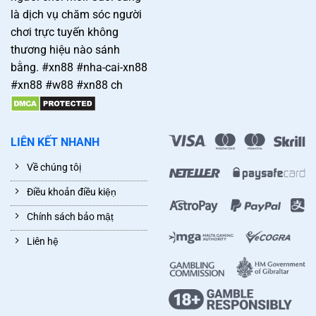
là dịch vụ chăm sóc người
chơi trực tuyến không
thương hiệu nào sánh
bằng. #xn88 #nha-cai-xn88
#xn88 #w88 #xn88 ch
LIÊN KẾT NHANH
Về chúng tôị
Điều khoản điều kiệṇ
Chính sách bảo mậṭ
Liên hệ̣