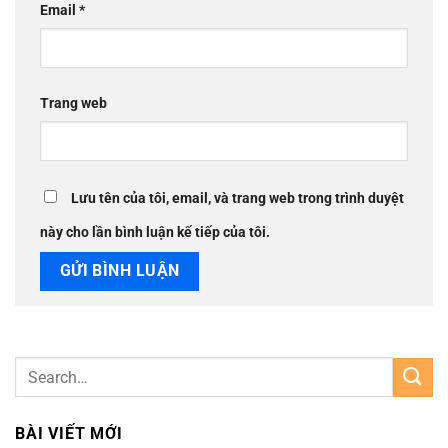
Email
*
Trang web
Lưu tên của tôi, email, và trang web trong trình duyệt
này cho lần bình luận kế tiếp của tôi.
BÀI VIẾT MỚI