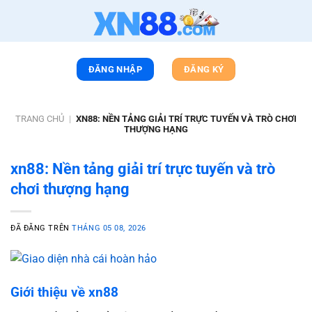
Chuyển
đến
nội
dung
ĐĂNG NHẬP
ĐĂNG KÝ
TRANG CHỦ
|
XN88: NỀN TẢNG GIẢI TRÍ TRỰC TUYẾN VÀ TRÒ CHƠI
THƯỢNG HẠNG
xn88: Nền tảng giải trí trực tuyến và trò
chơi thượng hạng
ĐÃ ĐĂNG TRÊN
THÁNG 05 08, 2026
Giới thiệu về xn88