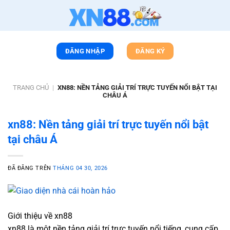
Chuyển
đến
nội
dung
ĐĂNG NHẬP
ĐĂNG KÝ
TRANG CHỦ
|
XN88: NỀN TẢNG GIẢI TRÍ TRỰC TUYẾN NỔI BẬT TẠI
CHÂU Á
xn88: Nền tảng giải trí trực tuyến nổi bật
tại châu Á
ĐÃ ĐĂNG TRÊN
THÁNG 04 30, 2026
Giới thiệu về xn88
xn88 là một nền tảng giải trí trực tuyến nổi tiếng, cung cấp