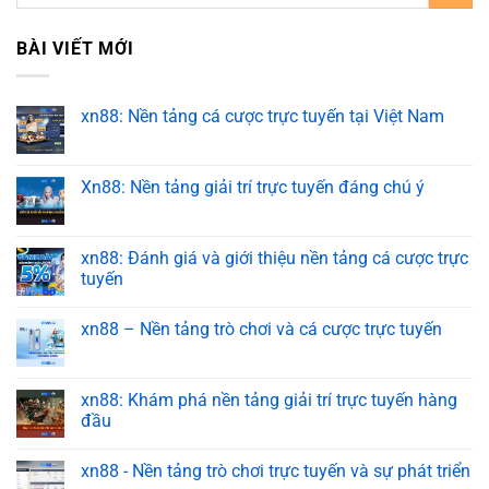
BÀI VIẾT MỚI
xn88: Nền tảng cá cược trực tuyến tại Việt Nam
Xn88: Nền tảng giải trí trực tuyến đáng chú ý
xn88: Đánh giá và giới thiệu nền tảng cá cược trực
tuyến
xn88 – Nền tảng trò chơi và cá cược trực tuyến
xn88: Khám phá nền tảng giải trí trực tuyến hàng
đầu
xn88 - Nền tảng trò chơi trực tuyến và sự phát triển