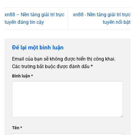
xn88 – Nền tảng giải trí trực
xn88 - Nền tảng giải trí trực
tuyến đáng tin cậy
tuyến nổi bật
Để lại một bình luận
Email của bạn sẽ không được hiển thị công khai.
Các trường bắt buộc được đánh dấu
*
Bình luận
*
Tên
*