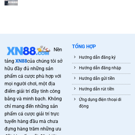
TỔNG HỢP
Nền
Hướng dẫn đăng ký
tảng
XN88
của chúng tôi sở
Hướng dẫn đăng nhập
hữu đầy đủ những sản
phẩm cá cược phù hợp với
Hướng dẫn gửi tiền
mọi người chơi, một địa
Hướng dẫn rút tiền
điểm giải trí đầy tính công
bằng và minh bạch. Không
Ứng dụng điện thoại di
chỉ mang đến những sản
động
phẩm cá cược giải trí trực
tuyến hàng đầu mà chưa
đựng hàng trăm những ưu