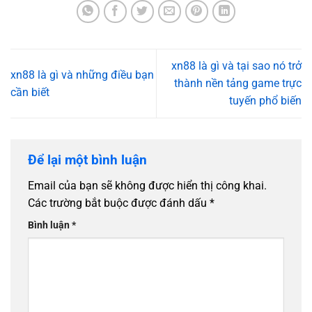
xn88 là gì và tại sao nó trở
xn88 là gì và những điều bạn
thành nền tảng game trực
cần biết
tuyến phổ biến
Để lại một bình luận
Email của bạn sẽ không được hiển thị công khai.
Các trường bắt buộc được đánh dấu
*
Bình luận
*