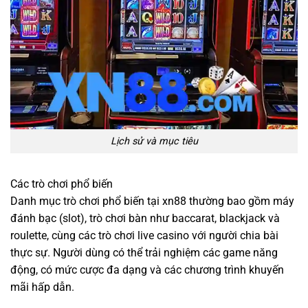
Lịch sử và mục tiêu
Các trò chơi phổ biến
Danh mục trò chơi phổ biến tại xn88 thường bao gồm máy
đánh bạc (slot), trò chơi bàn như baccarat, blackjack và
roulette, cùng các trò chơi live casino với người chia bài
thực sự. Người dùng có thể trải nghiệm các game năng
động, có mức cược đa dạng và các chương trình khuyến
mãi hấp dẫn.