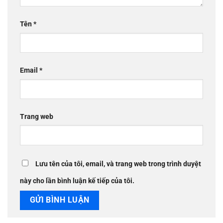
Tên
*
Email
*
Trang web
Lưu tên của tôi, email, và trang web trong trình duyệt
này cho lần bình luận kế tiếp của tôi.