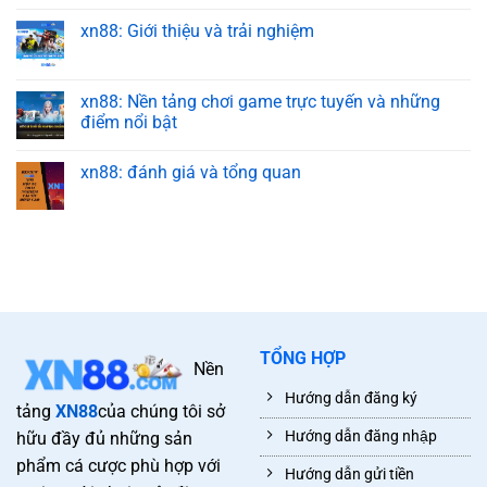
xn88: Giới thiệu và trải nghiệm
xn88: Nền tảng chơi game trực tuyến và những
điểm nổi bật
xn88: đánh giá và tổng quan
TỔNG HỢP
Nền
Hướng dẫn đăng ký
tảng
XN88
của chúng tôi sở
Hướng dẫn đăng nhập
hữu đầy đủ những sản
phẩm cá cược phù hợp với
Hướng dẫn gửi tiền