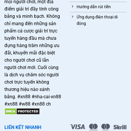
mọi người chơi, một địa
Hướng dẫn rút tiền
điểm giải trí đầy tính công
bằng và minh bạch. Không
Ứng dụng điện thoại di
chỉ mang đến những sản
động
phẩm cá cược giải trí trực
tuyến hàng đầu mà chưa
đựng hàng trăm những ưu
đãi, khuyến mãi đặc biệt
cho người chơi cũ lẫn
người chơi mới. Cuối cùng
là dịch vụ chăm sóc người
chơi trực tuyến không
thương hiệu nào sánh
bằng. #xn88 #nha-cai-xn88
#xn88 #w88 #xn88 ch
LIÊN KẾT NHANH