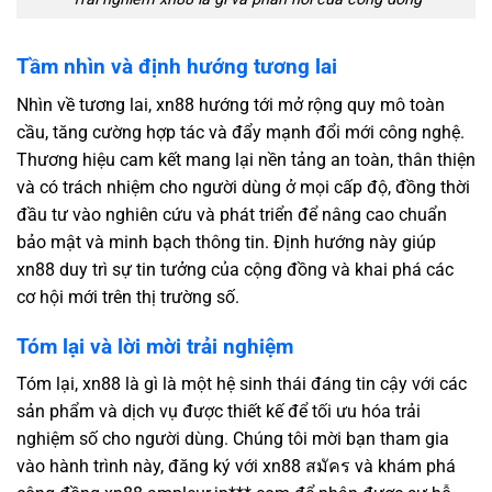
Tầm nhìn và định hướng tương lai
Nhìn về tương lai, xn88 hướng tới mở rộng quy mô toàn
cầu, tăng cường hợp tác và đẩy mạnh đổi mới công nghệ.
Thương hiệu cam kết mang lại nền tảng an toàn, thân thiện
và có trách nhiệm cho người dùng ở mọi cấp độ, đồng thời
đầu tư vào nghiên cứu và phát triển để nâng cao chuẩn
bảo mật và minh bạch thông tin. Định hướng này giúp
xn88 duy trì sự tin tưởng của cộng đồng và khai phá các
cơ hội mới trên thị trường số.
Tóm lại và lời mời trải nghiệm
Tóm lại, xn88 là gì là một hệ sinh thái đáng tin cậy với các
sản phẩm và dịch vụ được thiết kế để tối ưu hóa trải
nghiệm số cho người dùng. Chúng tôi mời bạn tham gia
vào hành trình này, đăng ký với xn88 สมัคร và khám phá