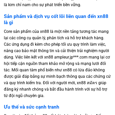
là kim chỉ nam cho sự phát triển bền vững.
Sản phẩm và dịch vụ cốt lõi liên quan đến xn88
là gì
Core sản phẩm của xn88 là một nền tảng tương tác mang
lại các công cụ quản lý, phân tích và hỗ trợ khách hàng.
Các ứng dụng đi kèm cho phép tối ưu quy trình làm việc,
nâng cao bảo mật thông tin và cải thiện trải nghiệm người
dùng. Việc liên kết với xn88 ampleur.jp***.com mang lại cơ
hội tiếp cận nguồn tham khảo mở rộng và mạng lưới đối
tác. Mối quan tâm phổ biến như xn88 có lừa đảo không
được giải đáp bằng sự minh bạch thông qua các chứng cứ
và quy trình kiểm tra. Đối với người mới, xn88 สมัคร giúp
đăng ký nhanh chóng và bắt đầu hành trình với sự hỗ trợ
từ đội ngũ chuyên gia.
Ưu thế và sức cạnh tranh