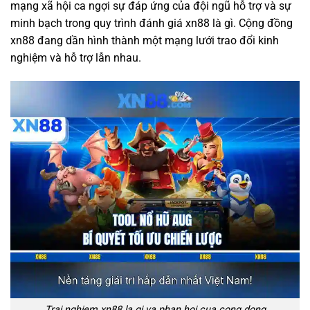
mạng xã hội ca ngợi sự đáp ứng của đội ngũ hỗ trợ và sự
minh bạch trong quy trình đánh giá xn88 là gì. Cộng đồng
xn88 đang dần hình thành một mạng lưới trao đổi kinh
nghiệm và hỗ trợ lẫn nhau.
Trai nghiem xn88 la gi va phan hoi cua cong dong