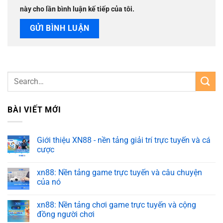
này cho lần bình luận kế tiếp của tôi.
BÀI VIẾT MỚI
Giới thiệu XN88 - nền tảng giải trí trực tuyến và cá
cược
xn88: Nền tảng game trực tuyến và câu chuyện
của nó
xn88: Nền tảng chơi game trực tuyến và cộng
đồng người chơi