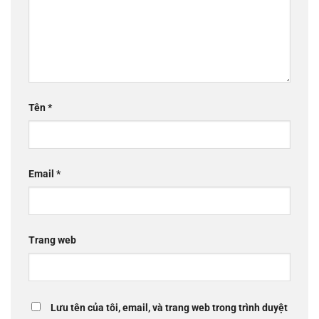
Tên
*
Email
*
Trang web
Lưu tên của tôi, email, và trang web trong trình duyệt