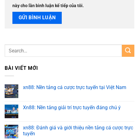
này cho lần bình luận kế tiếp của tôi.
BÀI VIẾT MỚI
xn88: Nền tảng cá cược trực tuyến tại Việt Nam
Xn88: Nền tảng giải trí trực tuyến đáng chú ý
xn88: Đánh giá và giới thiệu nền tảng cá cược trực
tuyến