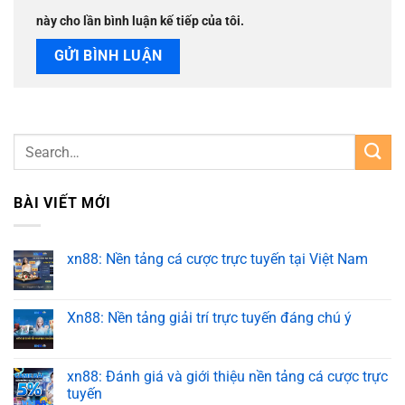
này cho lần bình luận kế tiếp của tôi.
BÀI VIẾT MỚI
xn88: Nền tảng cá cược trực tuyến tại Việt Nam
Xn88: Nền tảng giải trí trực tuyến đáng chú ý
xn88: Đánh giá và giới thiệu nền tảng cá cược trực
tuyến