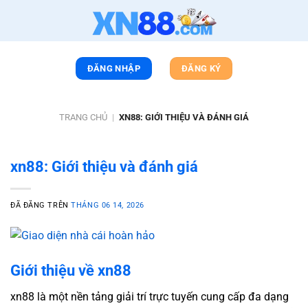
Chuyển
đến
nội
dung
ĐĂNG NHẬP
ĐĂNG KÝ
TRANG CHỦ
|
XN88: GIỚI THIỆU VÀ ĐÁNH GIÁ
xn88: Giới thiệu và đánh giá
ĐÃ ĐĂNG TRÊN
THÁNG 06 14, 2026
Giới thiệu về xn88
xn88 là một nền tảng giải trí trực tuyến cung cấp đa dạng