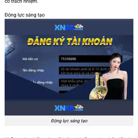
có trách nhiệm.
Động lực sáng tạo
Động lực sáng tạo