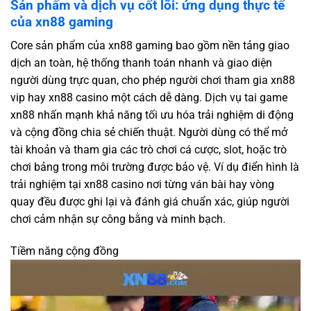
Sản phẩm và dịch vụ cốt lõi: ứng dụng thực tế
của xn88 gaming
Core sản phẩm của xn88 gaming bao gồm nền tảng giao
dịch an toàn, hệ thống thanh toán nhanh và giao diện
người dùng trực quan, cho phép người chơi tham gia xn88
vip hay xn88 casino một cách dễ dàng. Dịch vụ tai game
xn88 nhấn mạnh khả năng tối ưu hóa trải nghiệm di động
và cộng đồng chia sẻ chiến thuật. Người dùng có thể mở
tài khoản và tham gia các trò chơi cá cược, slot, hoặc trò
chơi bảng trong môi trường được bảo vệ. Ví dụ điển hình là
trải nghiệm tại xn88 casino nơi từng ván bài hay vòng
quay đều được ghi lại và đánh giá chuẩn xác, giúp người
chơi cảm nhận sự công bằng và minh bạch.
Tiềm năng cộng đồng