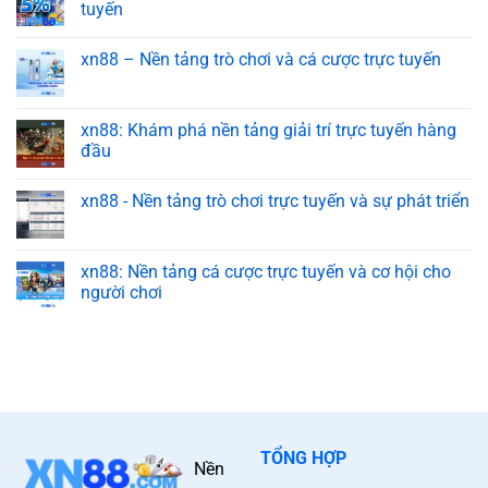
tuyến
xn88 – Nền tảng trò chơi và cá cược trực tuyến
xn88: Khám phá nền tảng giải trí trực tuyến hàng
đầu
xn88 - Nền tảng trò chơi trực tuyến và sự phát triển
xn88: Nền tảng cá cược trực tuyến và cơ hội cho
người chơi
TỔNG HỢP
Nền