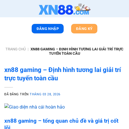
Chuyển
đến
nội
dung
ĐĂNG NHẬP
ĐĂNG KÝ
TRANG CHỦ
|
XN88 GAMING – ĐỊNH HÌNH TƯƠNG LAI GIẢI TRÍ TRỰC
TUYẾN TOÀN CẦU
xn88 gaming – Định hình tương lai giải trí
trực tuyến toàn cầu
ĐÃ ĐĂNG TRÊN
THÁNG 03 28, 2026
xn88 gaming – tổng quan chủ đề và giá trị cốt
lõi