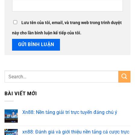
Lưu tên của tôi, email, và trang web trong trình duyệt
này cho lần bình luận kế tiếp của tôi.
BÀI VIẾT MỚI
Xn88: Nền tảng giải trí trực tuyến đáng chú ý
xn88: Đánh giá và giới thiệu nền tảng cá cược trực