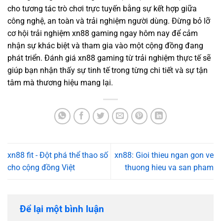
cho tương tác trò chơi trực tuyến bằng sự kết hợp giữa
công nghệ, an toàn và trải nghiệm người dùng. Đừng bỏ lỡ
cơ hội trải nghiệm xn88 gaming ngay hôm nay để cảm
nhận sự khác biệt và tham gia vào một cộng đồng đang
phát triển. Đánh giá xn88 gaming từ trải nghiệm thực tế sẽ
giúp bạn nhận thấy sự tinh tế trong từng chi tiết và sự tận
tâm mà thương hiệu mang lại.
xn88 fit - Đột phá thể thao số
xn88: Gioi thieu ngan gon ve
cho cộng đồng Việt
thuong hieu va san pham
Để lại một bình luận