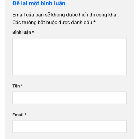
Để lại một bình luận
Email của bạn sẽ không được hiển thị công khai.
Các trường bắt buộc được đánh dấu
*
Bình luận
*
Tên
*
Email
*