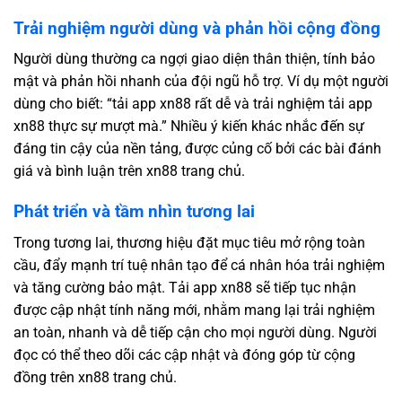
Trải nghiệm người dùng và phản hồi cộng đồng
Người dùng thường ca ngợi giao diện thân thiện, tính bảo
mật và phản hồi nhanh của đội ngũ hỗ trợ. Ví dụ một người
dùng cho biết: “tải app xn88 rất dễ và trải nghiệm tải app
xn88 thực sự mượt mà.” Nhiều ý kiến khác nhắc đến sự
đáng tin cậy của nền tảng, được củng cố bởi các bài đánh
giá và bình luận trên xn88 trang chủ.
Phát triển và tầm nhìn tương lai
Trong tương lai, thương hiệu đặt mục tiêu mở rộng toàn
cầu, đẩy mạnh trí tuệ nhân tạo để cá nhân hóa trải nghiệm
và tăng cường bảo mật. Tải app xn88 sẽ tiếp tục nhận
được cập nhật tính năng mới, nhằm mang lại trải nghiệm
an toàn, nhanh và dễ tiếp cận cho mọi người dùng. Người
đọc có thể theo dõi các cập nhật và đóng góp từ cộng
đồng trên xn88 trang chủ.