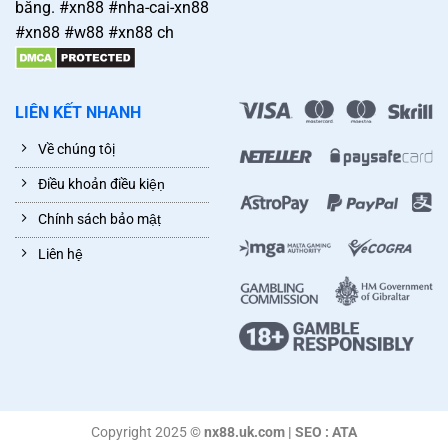
bằng. #xn88 #nha-cai-xn88
#xn88 #w88 #xn88 ch
LIÊN KẾT NHANH
Về chúng tôị
Điều khoản điều kiệṇ
Chính sách bảo mậṭ
Liên hệ̣
Copyright 2025 ©
nx88.uk.com | SEO : ATA