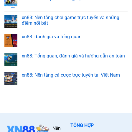
xn88: Nền tảng chơi game trực tuyến và những
điểm nổi bật
xn88: đánh giá và tổng quan
xn88: Tổng quan, đánh giá và hướng dẫn an toàn
xn88: Nền tảng cá cược trực tuyến tại Việt Nam
TỔNG HỢP
Nền