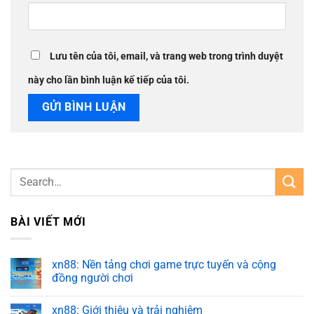
Lưu tên của tôi, email, và trang web trong trình duyệt
này cho lần bình luận kế tiếp của tôi.
BÀI VIẾT MỚI
xn88: Nền tảng chơi game trực tuyến và cộng
đồng người chơi
xn88: Giới thiệu và trải nghiệm