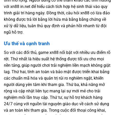
tính mở rộng. Người dùng có thể tham khảo các tình huống
với xn88 in.net để hiểu cách tích hợp hệ sinh thái vào quy
trình giải trí hàng ngày. Đồng thời, câu hỏi xn88 có lừa đảo
không được trả lời bằng lời hứa mà bằng bằng chứng về
xử lý dữ liệu, tuân thủ quy định và phản hồi nhanh từ đội
ngũ hỗ trợ.
Ưu thế và cạnh tranh
So với các đối thủ, game xn88 nổi bật với nhiều ưu điểm rõ
rệt. Thứ nhất là hiệu suất hệ thống được tối ưu cho mọi
nền tảng, giúp người chơi trải nghiệm liền mạch không giật
lag. Thứ hai, tính an toàn và bảo mật được triển khai bằng
các chuẩn mã hóa và quản trị rủi ro nghiêm ngặt, khiến
người dùng yên tâm khi tham gia. Thứ ba, khả năng mở
rộng và cập nhật liên tục mang lại sự mới mẻ cho trải
nghiệm mỗi lần truy cập. Thứ tư, sự hỗ trợ khách hàng
24/7 cùng với nguồn tài nguyên giáo dục về cách sử dụng
và an toàn khi tham gia. Trong cuộc đối thoại công khai,