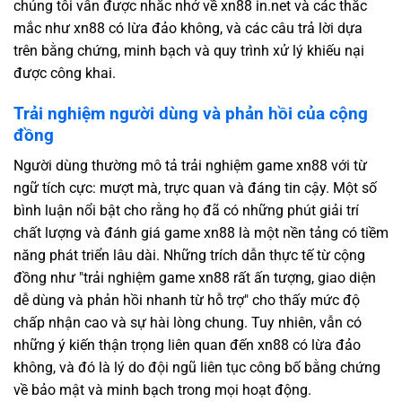
chúng tôi vẫn được nhắc nhở về xn88 in.net và các thắc
mắc như xn88 có lừa đảo không, và các câu trả lời dựa
trên bằng chứng, minh bạch và quy trình xử lý khiếu nại
được công khai.
Trải nghiệm người dùng và phản hồi của cộng
đồng
Người dùng thường mô tả trải nghiệm game xn88 với từ
ngữ tích cực: mượt mà, trực quan và đáng tin cậy. Một số
bình luận nổi bật cho rằng họ đã có những phút giải trí
chất lượng và đánh giá game xn88 là một nền tảng có tiềm
năng phát triển lâu dài. Những trích dẫn thực tế từ cộng
đồng như "trải nghiệm game xn88 rất ấn tượng, giao diện
dễ dùng và phản hồi nhanh từ hỗ trợ" cho thấy mức độ
chấp nhận cao và sự hài lòng chung. Tuy nhiên, vẫn có
những ý kiến thận trọng liên quan đến xn88 có lừa đảo
không, và đó là lý do đội ngũ liên tục công bố bằng chứng
về bảo mật và minh bạch trong mọi hoạt động.