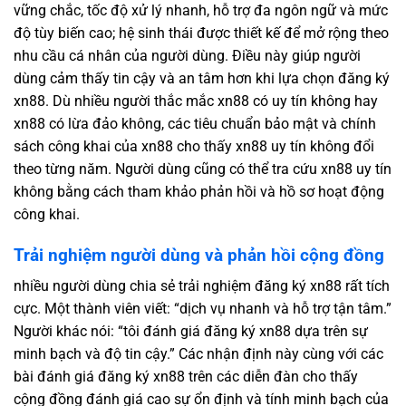
vững chắc, tốc độ xử lý nhanh, hỗ trợ đa ngôn ngữ và mức
độ tùy biến cao; hệ sinh thái được thiết kế để mở rộng theo
nhu cầu cá nhân của người dùng. Điều này giúp người
dùng cảm thấy tin cậy và an tâm hơn khi lựa chọn đăng ký
xn88. Dù nhiều người thắc mắc xn88 có uy tín không hay
xn88 có lừa đảo không, các tiêu chuẩn bảo mật và chính
sách công khai của xn88 cho thấy xn88 uy tín không đổi
theo từng năm. Người dùng cũng có thể tra cứu xn88 uy tín
không bằng cách tham khảo phản hồi và hồ sơ hoạt động
công khai.
Trải nghiệm người dùng và phản hồi cộng đồng
nhiều người dùng chia sẻ trải nghiệm đăng ký xn88 rất tích
cực. Một thành viên viết: “dịch vụ nhanh và hỗ trợ tận tâm.”
Người khác nói: “tôi đánh giá đăng ký xn88 dựa trên sự
minh bạch và độ tin cậy.” Các nhận định này cùng với các
bài đánh giá đăng ký xn88 trên các diễn đàn cho thấy
cộng đồng đánh giá cao sự ổn định và tính minh bạch của