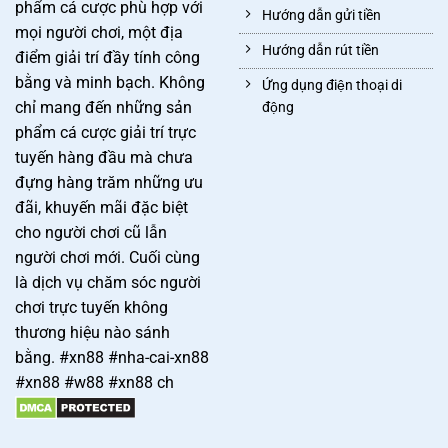
phẩm cá cược phù hợp với
Hướng dẫn gửi tiền
mọi người chơi, một địa
Hướng dẫn rút tiền
điểm giải trí đầy tính công
bằng và minh bạch. Không
Ứng dụng điện thoại di
chỉ mang đến những sản
động
phẩm cá cược giải trí trực
tuyến hàng đầu mà chưa
đựng hàng trăm những ưu
đãi, khuyến mãi đặc biệt
cho người chơi cũ lẫn
người chơi mới. Cuối cùng
là dịch vụ chăm sóc người
chơi trực tuyến không
thương hiệu nào sánh
bằng. #xn88 #nha-cai-xn88
#xn88 #w88 #xn88 ch