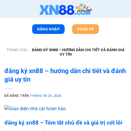
Chuyển
đến
nội
dung
ĐĂNG NHẬP
ĐĂNG KÝ
TRANG CHỦ
|
ĐĂNG KÝ XN88 – HƯỚNG DẪN CHI TIẾT VÀ ĐÁNH GIÁ
UY TÍN
đăng ký xn88 – hướng dẫn chi tiết và đánh
giá uy tín
ĐÃ ĐĂNG TRÊN
THÁNG 04 26, 2026
đăng ký xn88 – Tóm tắt chủ đề và giá trị cốt lõi